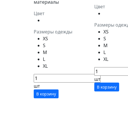
материалы
Цвет
Цвет
Размеры одеж
Размеры одежды
XS
XS
S
S
M
M
L
L
XL
XL
шт
шт
В корзину
В корзину