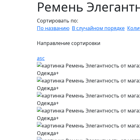
Ремень Элегант
Сортировать по:
По названию
В случайном порядке
Коли
Направление сортировки
asc