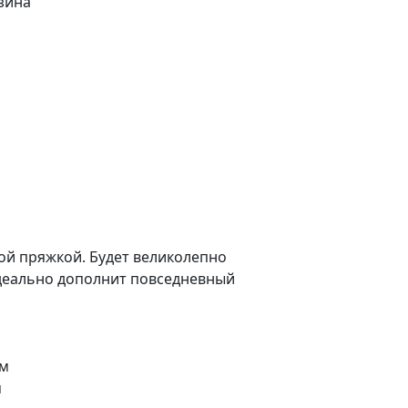
й пряжкой. Будет великолепно
деально дополнит повседневный
см
м