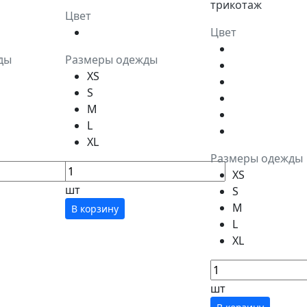
трикотаж
Цвет
Цвет
ды
Размеры одежды
XS
S
M
L
XL
Размеры одежды
XS
шт
S
M
В корзину
L
XL
шт