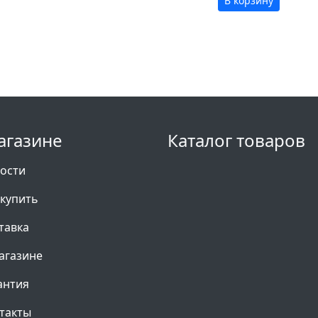
В корзину
агазине
Каталог товаров
ости
 купить
тавка
агазине
антия
такты